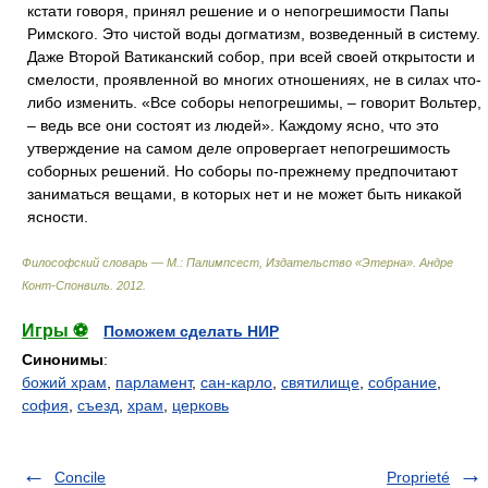
кстати говоря, принял решение и о непогрешимости Папы
Римского. Это чистой воды догматизм, возведенный в систему.
Даже Второй Ватиканский собор, при всей своей открытости и
смелости, проявленной во многих отношениях, не в силах что-
либо изменить. «Все соборы непогрешимы, – говорит Вольтер,
– ведь все они состоят из людей». Каждому ясно, что это
утверждение на самом деле опровергает непогрешимость
соборных решений. Но соборы по-прежнему предпочитают
заниматься вещами, в которых нет и не может быть никакой
ясности.
Философский словарь — М.: Палимпсест, Издательство «Этерна»
.
Андре
Конт-Спонвиль
.
2012
.
Игры ⚽
Поможем сделать НИР
Синонимы
:
божий храм
,
парламент
,
сан-карло
,
святилище
,
собрание
,
софия
,
съезд
,
храм
,
церковь
Concile
Proprieté