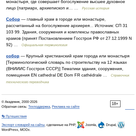
монастыря, где совершает богослужение высшее духовное
лицо (патриарх, архиепископ и… …
Русская история
Собор
— главный храм в городе или монастыре,
рассчитанный на богослужение архиерея... Источник: СП 31
103 99. Здания, сооружения и комплексы православных
храмов (принят Постановлением Госстроя РФ от 27.12.1999 N
92) …
Официальная терминология
собор
— Крупный христианский храм города или монастыря
[Терминологический словарь по строительству на 12 языках
(ВНИИИС Госстроя СССР)] Тематики здания, сооружения,
помещения EN cathedral DE Dom FR cathédrale …
Справочник
технического переводчика
© Академик, 2000-2026
18+
Обратная связь:
Техподдержка
,
Реклама на сайте
👣 Путешествия
Экспорт словарей на сайты
, сделанные на PHP,
Joomla,
Drupal,
WordPress, MODx.